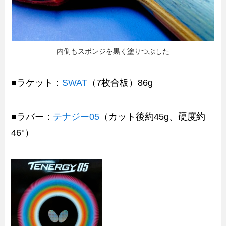
内側もスポンジを黒く塗りつぶした
■ラケット：
SWAT
（7枚合板）86g
■ラバー：
テナジー05
（カット後約45g、硬度約
46°）