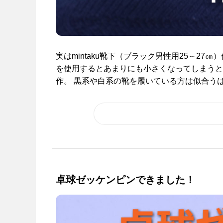
実はmintaku靴下（ブラック男性用25～27
を使用するとあまりにも小さくなってしまうと
作。 黒系や白系の靴を履いている方は似合うはず
卓球ゼッケンピンできました！