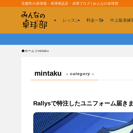
京都市の卓球場・卓球用品店・卓球ブログ | みんなの卓球部
レッスン
料金一覧
中上級者練
ホーム
mintaku
mintaku
– category –
Rallysで特注したユニフォーム届き