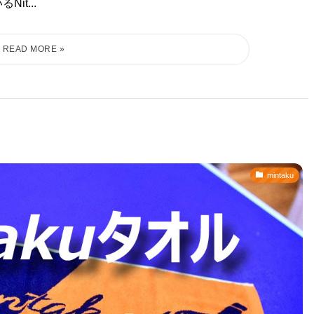
t...
mintaku