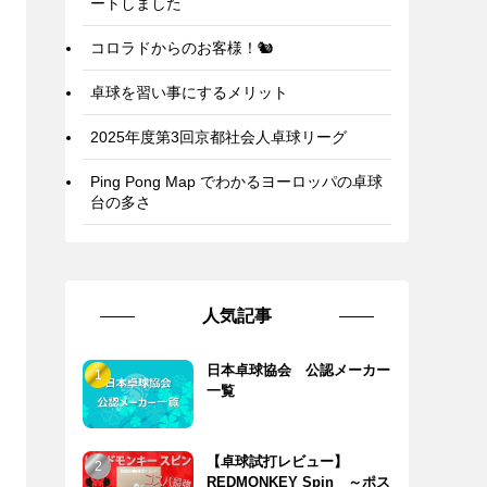
ートしました
コロラドからのお客様！🐿️
卓球を習い事にするメリット
2025年度第3回京都社会人卓球リーグ
Ping Pong Map でわかるヨーロッパの卓球
台の多さ
人気記事
日本卓球協会 公認メーカー
一覧
【卓球試打レビュー】
REDMONKEY Spin ～ポス