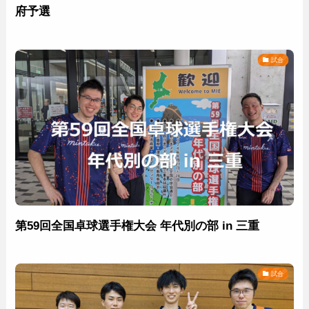
府予選
試合
第59回全国卓球選手権大会 年代別の部 in 三重
試合