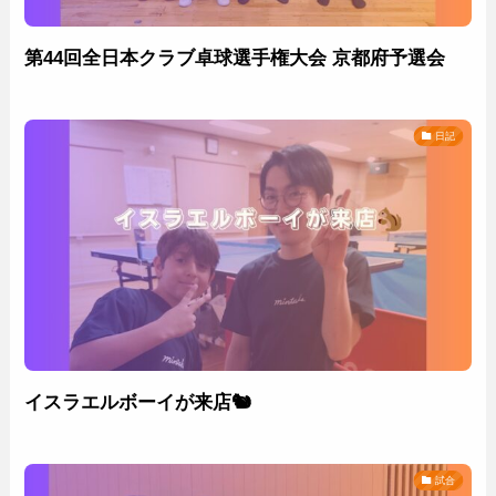
第44回全日本クラブ卓球選手権大会 京都府予選会
日記
イスラエルボーイが来店🐿
試合