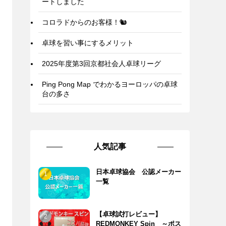
ートしました
コロラドからのお客様！🐿️
卓球を習い事にするメリット
2025年度第3回京都社会人卓球リーグ
Ping Pong Map でわかるヨーロッパの卓球
台の多さ
人気記事
日本卓球協会 公認メーカー
一覧
【卓球試打レビュー】
REDMONKEY Spin ～ポス