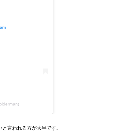
ram
piderman)
いと言われる方が大半です。