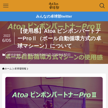
みんなの卓球部twitter
【使用感】Atoa ピンポンパートナ
2022
ーProⅡ（ボール自動循環方式の卓
6/05
球マシーン）について
2022年1月26日
2022年6月5日
卓球場情報
ホーム
卓球場情報