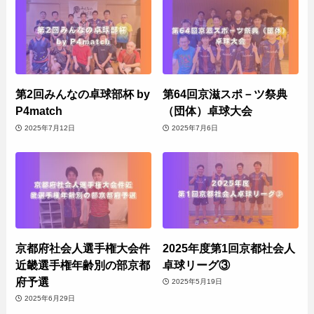
第2回みんなの卓球部杯 by
第64回京滋スポ－ツ祭典
P4match
（団体）卓球大会
2025年7月12日
2025年7月6日
京都府社会人選手権大会件
2025年度第1回京都社会人
近畿選手権年齢別の部京都
卓球リーグ③
府予選
2025年5月19日
2025年6月29日