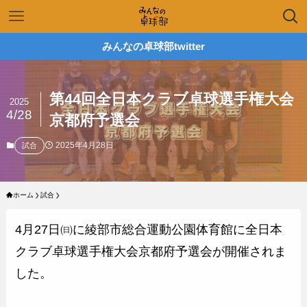
みんなの卓球部twitter
第44回全日本クラブ卓球選手権大会
2025
4/28
京都府予選会
2025年4月28日
試合
ホーム
試合
4月27日㈰に綾部市総合運動公園体育館に全日本
クラブ卓球選手権大会京都府予選会が開催されま
した。