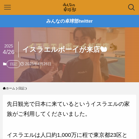
みんなの卓球部twitter
2025
イスラエルボーイが来店🐿
4/26
2025年4月26日
日記
ホーム
日記
先日観光で日本に来ているというイスラエルの家
族がご利用してくださいました。
イスラエルは人口約1,000万に程で東京都23区と