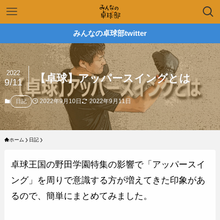
みんなの卓球部twitter
2022
【卓球】アッパースイングとは
9/11
2022年9月10日
2022年9月11日
日記
ホーム
日記
卓球王国の野田学園特集の影響で「アッパースイ
ング」を周りで意識する方が増えてきた印象があ
るので、簡単にまとめてみました。