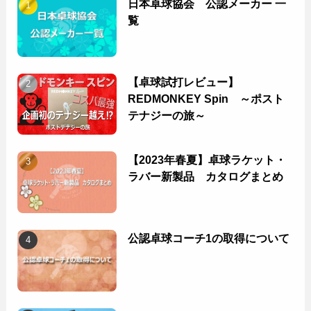
日本卓球協会 公認メーカー 一
覧
【卓球試打レビュー】
REDMONKEY Spin ～ポスト
テナジーの旅～
【2023年春夏】卓球ラケット・
ラバー新製品 カタログまとめ
公認卓球コーチ1の取得について