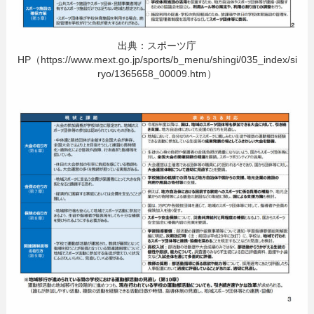
出典：スポーツ庁
HP（https://www.mext.go.jp/sports/b_menu/shingi/035_index/si
ryo/1365658_00009.htm）