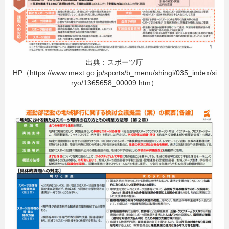
出典：スポーツ庁
HP（https://www.mext.go.jp/sports/b_menu/shingi/035_index/si
ryo/1365658_00009.htm）