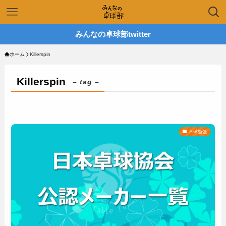
みんなの卓球部twitter
ホーム
Killerspin
Killerspin
– tag –
卓球勉強