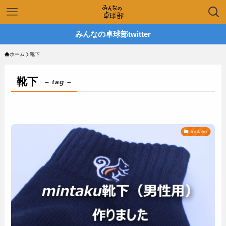
みんなの卓球部twitter
ホーム
靴下
靴下
– tag –
mintaku