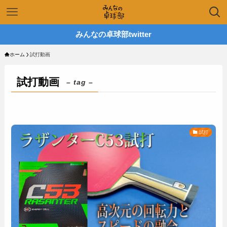
みんなの卓球部twitter
ホーム
試打動画
試打動画
– tag –
試打