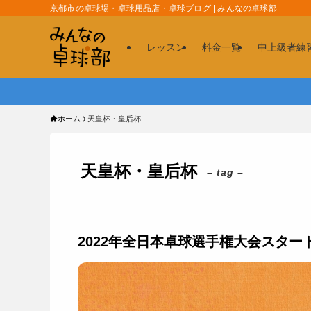
京都市の卓球場・卓球用品店・卓球ブログ | みんなの卓球部
レッスン
料金一覧
中上級者練
ホーム
天皇杯・皇后杯
天皇杯・皇后杯
– tag –
2022年全日本卓球選手権大会スター