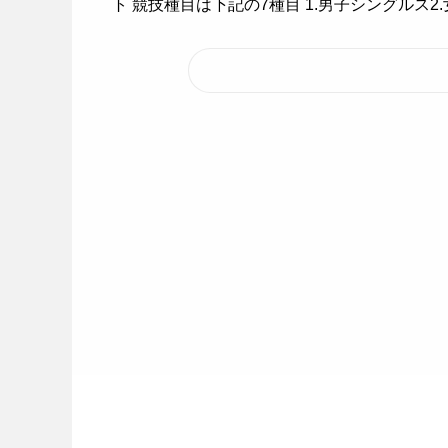
ト 競技種目は下記の7種目 1.男子シングルス2.女.