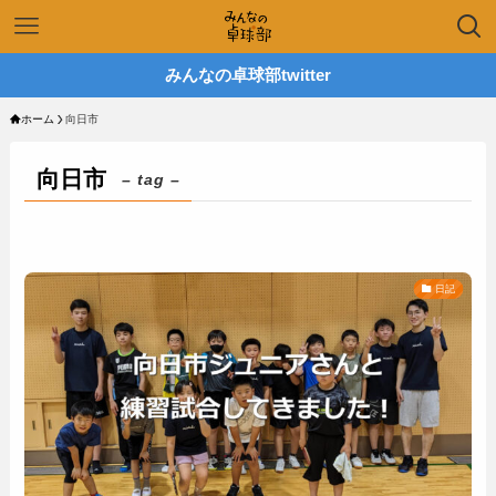
みんなの卓球部twitter
ホーム
向日市
向日市
– tag –
日記