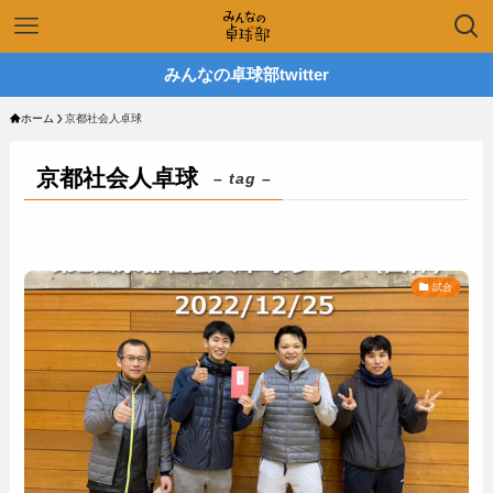
みんなの卓球部twitter
ホーム
京都社会人卓球
京都社会人卓球
– tag –
試合