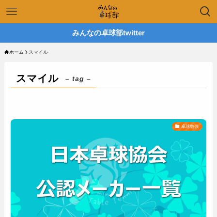
みんなの卓球部twitter
ホーム
スマイル
スマイル
– tag –
卓球勉強