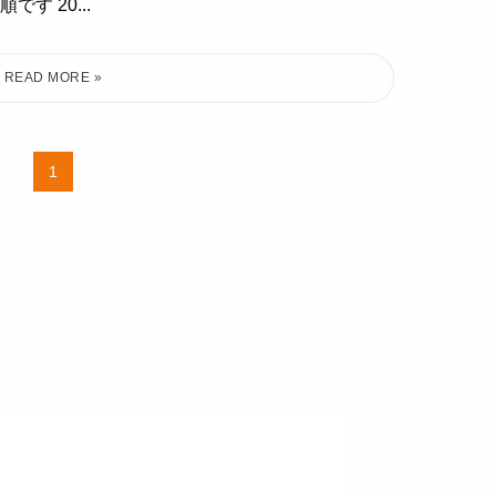
 20...
1