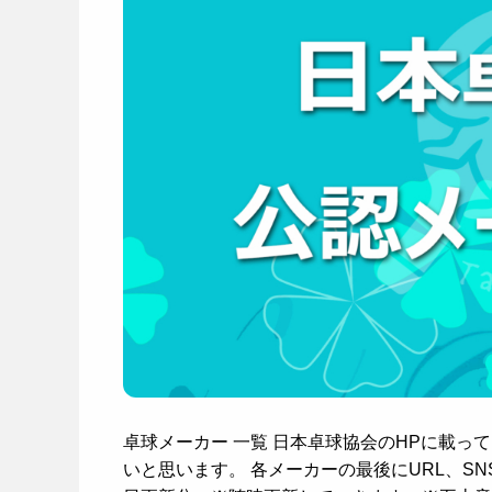
卓球メーカー 一覧 日本卓球協会のHPに載
いと思います。 各メーカーの最後にURL、SN