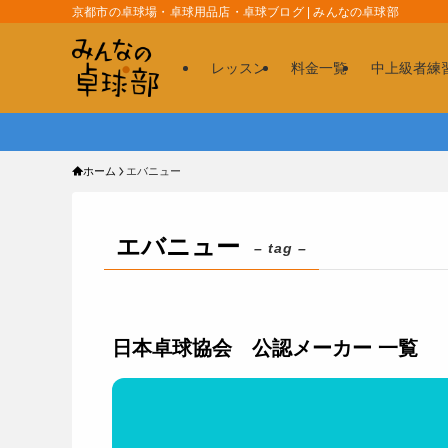
京都市の卓球場・卓球用品店・卓球ブログ | みんなの卓球部
レッスン
料金一覧
中上級者練
ホーム
エバニュー
エバニュー
– tag –
日本卓球協会 公認メーカー 一覧